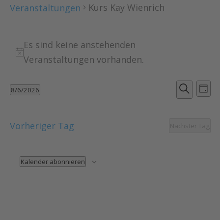
Kurs Kay Wienrich
Veranstaltungen
Veranstaltungen
für
Es sind keine anstehenden
6
Hinweis
Veranstaltungen vorhanden.
August
2026
Verans
Ver
8/6/2026
Tag
An
Suche
Suche
Datum
Nav
und
wählen.
Ansich
Vorheriger Tag
Nächster Tag
Naviga
Kalender abonnieren