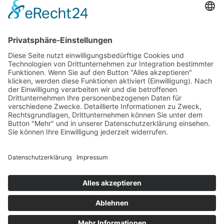
Digitalisierung

LET’S TALK
Let’s Get Connected
815.555.5555
DONEC EUISMOD EU LIGULA
Get a Free Consultation With One
Of Our Experts
Name
Email Address