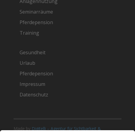
Anlagennutzung
Seminarräume
Pferdepension
Training
Gesundheit
Urlaub
Pferdepension
Impressum
Datenschutz
Made by
Digitelli – Agentur für Sichtbarkeit &