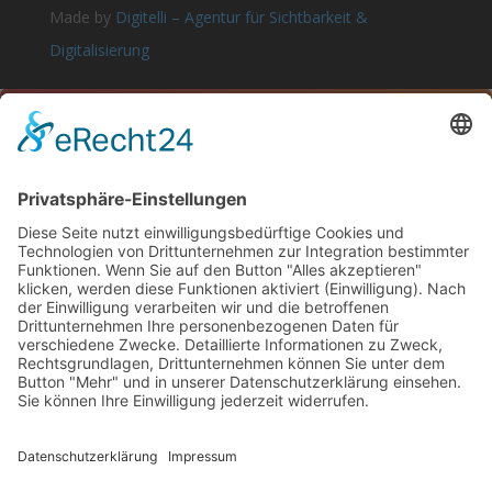
Made by
Digitelli – Agentur für Sichtbarkeit &
Digitalisierung

LET’S TALK
Let’s Get Connected
815.555.5555
DONEC EUISMOD EU LIGULA
Get a Free Consultation With One
Of Our Experts
Name
Email Address