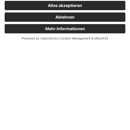
Message
5 + 12
=
Senden