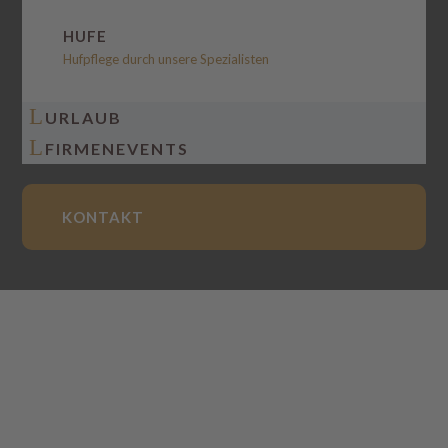
HUFE
Hufpflege durch unsere Spezialisten
L
URLAUB
L
FIRMENEVENTS
KONTAKT
DATENSCHUTZERKLÄRUN