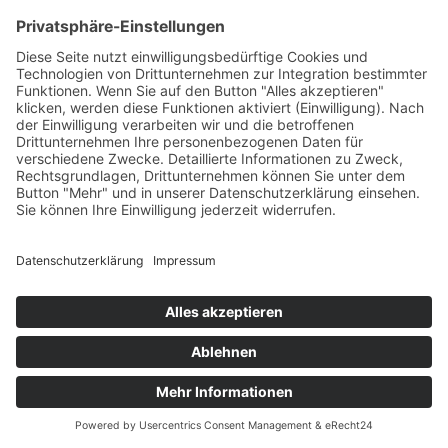
erreicht.
Mit Angeboten wie einem speziellen
Bodenarbeitstraining, Trail,
Gelassenheitsübungen wie Stillstehen
und einem abwechslungsreichen Anti-
Schreck-Training fördern wir das
Selbstvertrauen und senken somit die
Verletzungsanfälligkeit eines jeden
Pferdes, indem wir es auf -fast- jede
Situation vorzubereiten. Angst führt zu
Verspannungen und im Zustand von
Angst kann ein Pferd weder lernen
noch Muskeln aufbauen. Jedes Organ
profitiert von Gelassenheit. Das gilt
übrigens auch für die Reiter, die wir