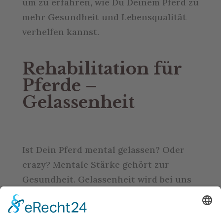
um zu erfahren, wie Du Deinem Pferd zu
mehr Gesundheit und Lebensqualität
verhelfen kannst.
Rehabilitation für
Pferde –
Gelassenheit
Ist Dein Pferd mental gelassen? Oder
crazy? Mentale Stärke gehört zur
Gesundheit. Gelassenheit wird bei uns
über Faszientraining, Bodyforming und
Bemer und ebenso gelassene Führung