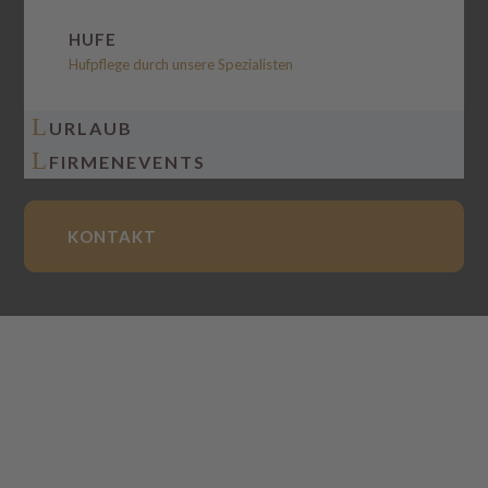
HUFE
Hufpflege durch unsere Spezialisten
L
URLAUB
L
FIRMENEVENTS
KONTAKT
GESUNDHEIT FÜR DEIN
PFERD –