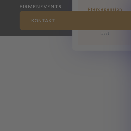
FIRMENEVENTS
Pferdepension
Unterstellplätze für
KONTAKT
Ihre Liebsten, die
keine Wünsche offen
lässt
VIELSEITI
ANLAGEN