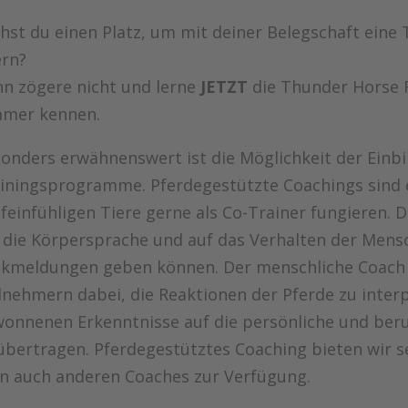
hst du einen Platz, um mit deiner Belegschaft ein
ern?
n zögere nicht und lerne
JETZT
die Thunder Horse 
mer kennen.
onders erwähnenswert ist die Möglichkeit der Einbi
iningsprogramme. Pferdegestützte Coachings sind e
 feinfühligen Tiere gerne als Co-Trainer fungieren. 
 die Körpersprache und auf das Verhalten der Mens
kmeldungen geben können. Der menschliche Coach „m
lnehmern dabei, die Reaktionen der Pferde zu inter
onnenen Erkenntnisse auf die persönliche und beru
übertragen. Pferdegestütztes Coaching bieten wir se
n auch anderen Coaches zur Verfügung.