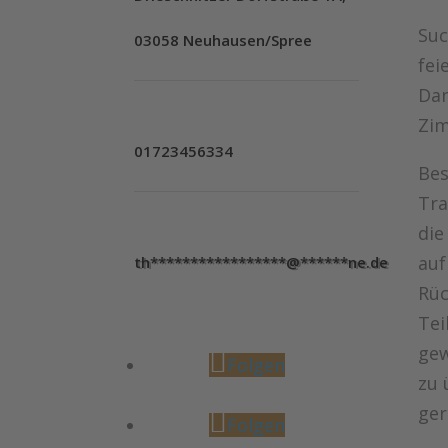
Suc
03058 Neuhausen/Spree
fei
Dan
Zim
01723456334
Bes
Tra
die
auf
th
*****************
@
******
ne.de
Rüc
Tei
gew
Folgen
zu 
ger
Folgen