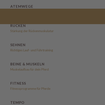
Bodenarbeit und Gelassenheitstraining
ATEMWEGE
Anlagenutzung
Seminarräume
Therapiemethoden für Atemwegserkrankungen
Nutzen Sie unsere
Seminarräume für
REITER
Räumlichkeiten für das
Ihren nächsten
nächste Event
Firmenworkshop
Für Anfänger und Fortgeschrittene
RÜCKEN
Stärkung der Rückenmuskulatur
PFERDE
Vom Boden bis in den Sattel
SEHNEN
Richtiges Lauf- und Führtraining
BEINE & MUSKELN
Muskelaufbau für dein Pferd
GE
FITNESS
Fitnessprogramme für Pferde
NUTZUNG
TEMPO