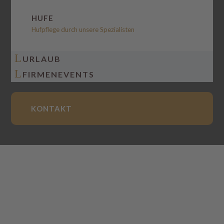
HUFE
Hufpflege durch unsere Spezialisten
L
URLAUB
L
FIRMENEVENTS
KONTAKT
IMPRESSUM