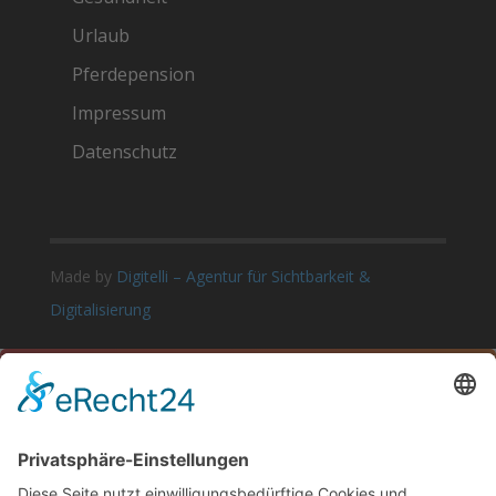
Urlaub
Pferdepension
Impressum
Datenschutz
Made by
Digitelli – Agentur für Sichtbarkeit &
Digitalisierung

LET’S TALK
Let’s Get Connected
815.555.5555