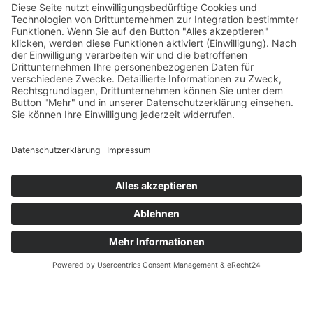
815.555.5555
DONEC EUISMOD EU LIGULA
Get a Free Consultation With One
Of Our Experts
Name
Email Address
Message
8 + 14
=
Senden