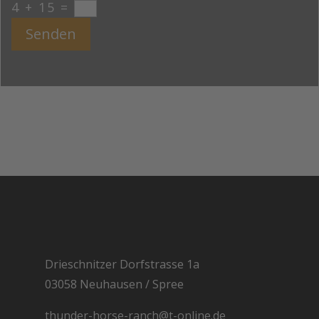
4 + 15
=
Senden
Drieschnitzer Dorfstrasse 1a
03058 Neuhausen / Spree
thunder-horse-ranch@t-online.de