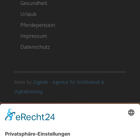
Gesundheit
Urlaub
Pferdepension
Impressum
Datenschutz
Made by
Digitelli – Agentur für Sichtbarkeit &
Digitalisierung

LET’S TALK
Let’s Get Connected