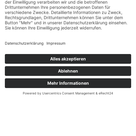
DONEC EUISMOD EU LIGULA
Get a Free Consultation With One
Of Our Experts
Name
Email Address
Message
6 + 5
=
Senden