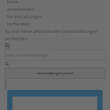
keine
anstehenden
Veranstaltungen
vorhanden.
Es sind keine anstehenden Veranstaltungen
vorhanden.
Veranstaltungen
Suche
Suche
Bitte
und
Schlüsselwort
Ansichten,
eingeben.
Navigation
Veranstaltungen suchen
Suche
Veranstaltung
nach
Ansichten-
Liste
Veranstaltungen
Navigation
Schlüsselwort.