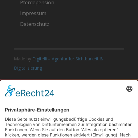
Pferdepension
Impressum
Datenschutz
Made by
Digitelli – Agentur für Sichtbarkeit &
Digitalisierung

LET’S TALK
Let’s Get Connected
815.555.5555