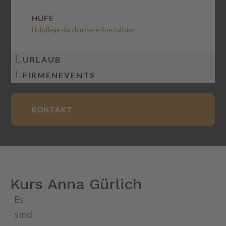
HUFE
Hufpflege durch unsere Spezialisten
L
URLAUB
L
FIRMENEVENTS
KONTAKT
Kurs Anna Gürlich
Es
sind