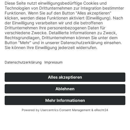
815.555.5555
DONEC EUISMOD EU LIGULA
Get a Free Consultation With One
Of Our Experts
Name
Email Address
Message
10 + 7
=
Senden