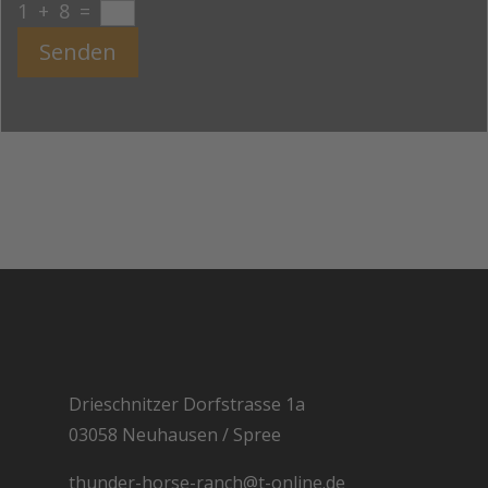
1 + 8
=
Senden
Drieschnitzer Dorfstrasse 1a
03058 Neuhausen / Spree
thunder-horse-ranch@t-online.de