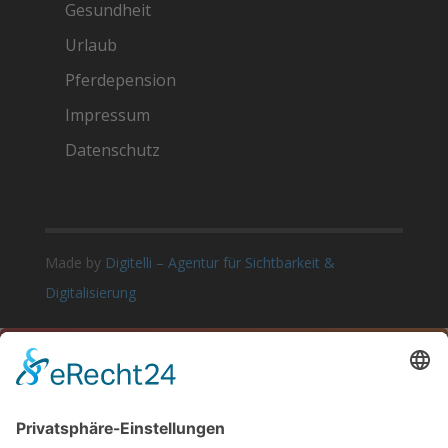
Gesundheit
Urlaub
Pferdepension
Impressum
Datenschutz
Made by
Digitelli – Agentur für Sichtbarkeit &
Digitalisierung

LET’S TALK
Let’s Get Connected